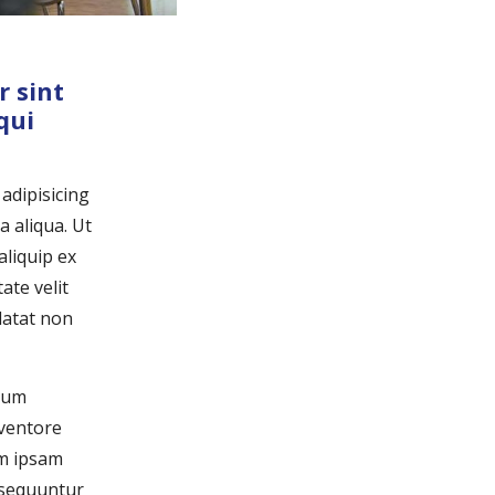
r sint
qui
adipisicing
a aliqua. Ut
aliquip ex
ate velit
idatat non
tium
nventore
im ipsam
onsequuntur