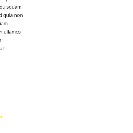
o quisquam
ed quia non
quam
on ullamco
n
ur.
”