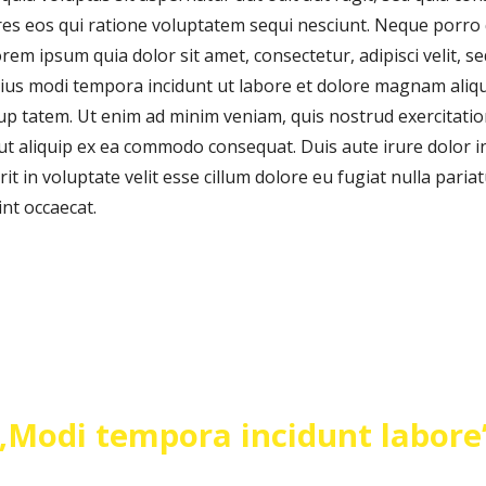
es eos qui ratione voluptatem sequi nesciunt. Neque porr
orem ipsum quia dolor sit amet, consectetur, adipisci velit, s
us modi tempora incidunt ut labore et dolore magnam ali
up tatem. Ut enim ad minim veniam, quis nostrud exercitati
i ut aliquip ex ea commodo consequat. Duis aute irure dolor i
t in voluptate velit esse cillum dolore eu fugiat nulla pariat
int occaecat.
„Modi tempora incidunt labore