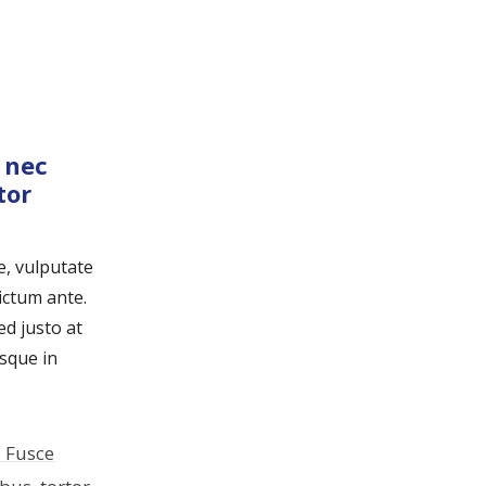
 nec
tor
e, vulputate
ictum ante.
ed justo at
isque in
. Fusce