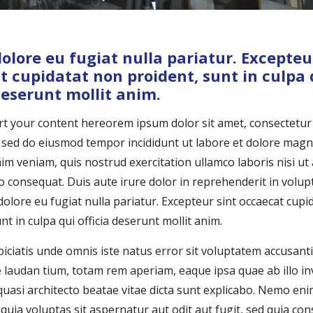
olore eu fugiat nulla pariatur. Excepteu
t cupidatat non proident, sunt in culpa 
deserunt mollit anim.
rt your content hereorem ipsum dolor sit amet, consectetur 
t, sed do eiusmod tempor incididunt ut labore et dolore magn
im veniam, quis nostrud exercitation ullamco laboris nisi ut 
consequat. Duis aute irure dolor in reprehenderit in volupt
dolore eu fugiat nulla pariatur. Excepteur sint occaecat cup
nt in culpa qui officia deserunt mollit anim.
piciatis unde omnis iste natus error sit voluptatem accusan
laudan tium, totam rem aperiam, eaque ipsa quae ab illo i
t quasi architecto beatae vitae dicta sunt explicabo. Nemo en
quia voluptas sit aspernatur aut odit aut fugit, sed quia c