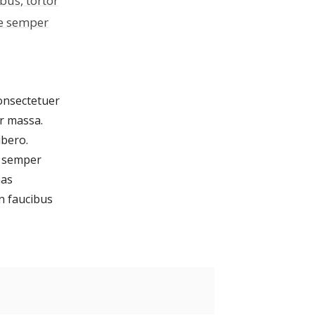
bus, tortor
se semper
consectetuer
er massa.
ibero.
s semper
nas
n faucibus