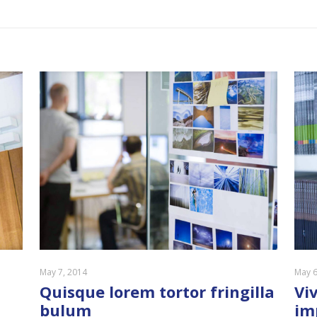
May 7, 2014
May 6
Quisque lorem tortor fringilla
Vi
bulum
im