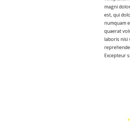
magni dolor
est, qui dol
numquam ei
quaerat vol
laboris nis
reprehenderi
Excepteur s