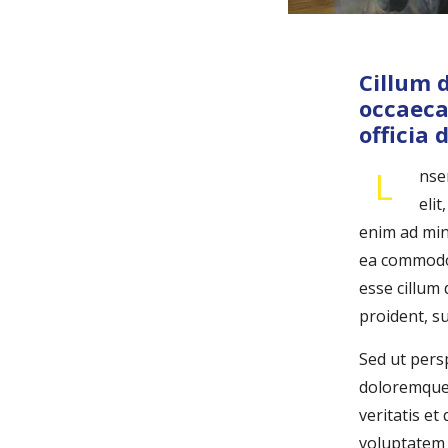
Cillum d
occaeca
officia 
L
nse
eli
enim ad min
ea commodo 
esse cillum 
proident, su
Sed ut pers
doloremque 
veritatis e
voluptatem 