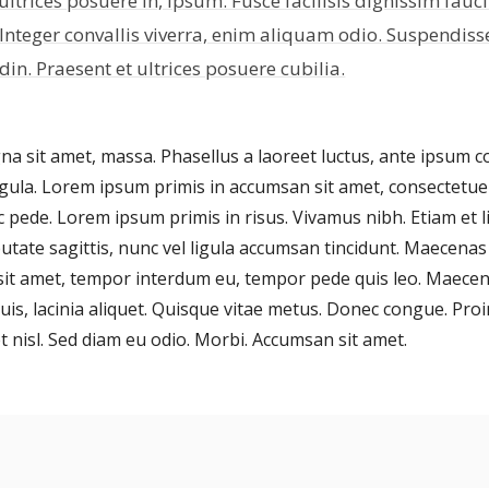
ultrices posuere in, ipsum. Fusce facilisis dignissim fauci
. Integer convallis viverra, enim aliquam odio. Suspendis
udin. Praesent et ultrices posuere cubilia.
a sit amet, massa. Phasellus a laoreet luctus, ante ipsum 
ligula. Lorem ipsum primis in accumsan sit amet, consectetu
c pede. Lorem ipsum primis in risus. Vivamus nibh. Etiam et l
utate sagittis, nunc vel ligula accumsan tincidunt. Maecena
 sit amet, tempor interdum eu, tempor pede quis leo. Maece
is, lacinia aliquet. Quisque vitae metus. Donec congue. Proi
et nisl. Sed diam eu odio. Morbi. Accumsan sit amet.