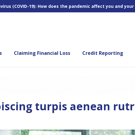
virus (COVID-19): How does the pandemic affect you and your
s
Claiming Financial Loss
Credit Reporting
piscing turpis aenean rut