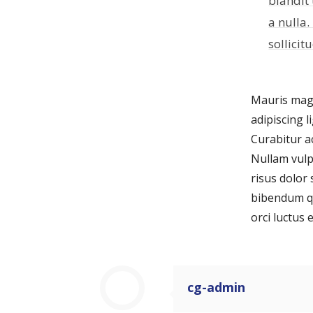
blandit 
a nulla
sollicit
Mauris magn
adipiscing 
Curabitur a
Nullam vulp
risus dolor
bibendum qu
orci luctus 
cg-admin