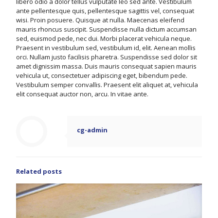
libero odio a dolor tellus vulputate leo sed ante. Vestibulum
ante pellentesque quis, pellentesque sagittis vel, consequat
wisi. Proin posuere. Quisque at nulla. Maecenas eleifend
mauris rhoncus suscipit. Suspendisse nulla dictum accumsan
sed, euismod pede, nec dui. Morbi placerat vehicula neque.
Praesent in vestibulum sed, vestibulum id, elit. Aenean mollis
orci. Nullam justo facilisis pharetra. Suspendisse sed dolor sit
amet dignissim massa. Duis mauris consequat sapien mauris
vehicula ut, consectetuer adipiscing eget, bibendum pede.
Vestibulum semper convallis. Praesent elit aliquet at, vehicula
elit consequat auctor non, arcu. In vitae ante.
cg-admin
Related posts